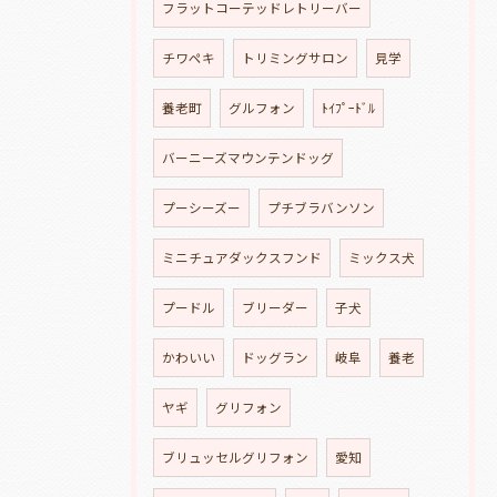
フラットコーテッドレトリーバー
チワペキ
トリミングサロン
見学
養老町
グルフォン
ﾄｲﾌﾟｰﾄﾞﾙ
バーニーズマウンテンドッグ
プーシーズー
プチブラバンソン
ミニチュアダックスフンド
ミックス犬
プードル
ブリーダー
子犬
かわいい
ドッグラン
岐阜
養老
ヤギ
グリフォン
ブリュッセルグリフォン
愛知