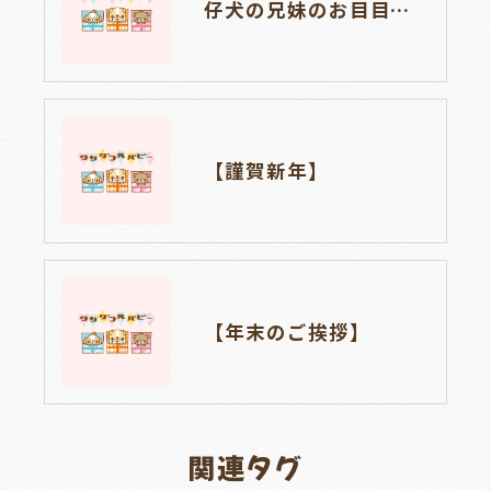
仔犬の兄妹のお目目が開きました🐶👀❤
【謹賀新年】
【年末のご挨拶】
関連タグ