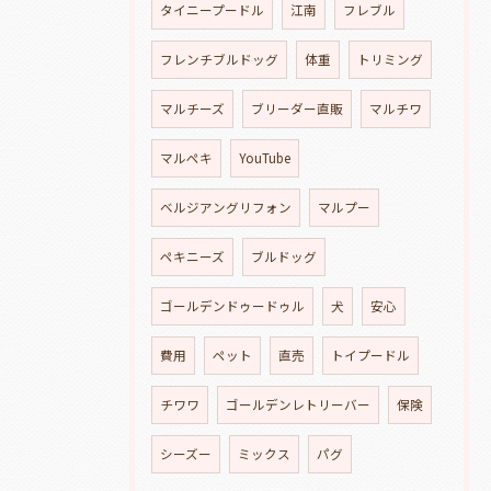
タイニープードル
江南
フレブル
フレンチブルドッグ
体重
トリミング
マルチーズ
ブリーダー直販
マルチワ
マルペキ
YouTube
ベルジアングリフォン
マルプー
ペキニーズ
ブルドッグ
ゴールデンドゥードゥル
犬
安心
費用
ペット
直売
トイプードル
チワワ
ゴールデンレトリーバー
保険
シーズー
ミックス
パグ