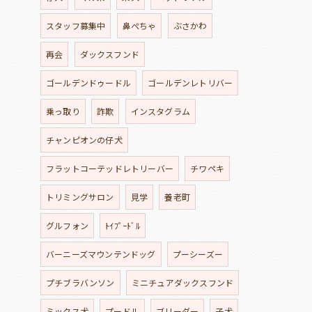
スタッフ募集中
鼻ぺちゃ
ぶさかわ
再会
ダックスフンド
ゴールデンドゥードル
ゴールデンレトリバー
乗っ取り
詐欺
インスタグラム
チャンピオンの仔犬
フラットコーテッドレトリーバー
チワペキ
トリミングサロン
見学
養老町
グルフォン
ﾄｲﾌﾟｰﾄﾞﾙ
バーニーズマウンテンドッグ
プーシーズー
プチブラバンソン
ミニチュアダックスフンド
ミックス犬
プードル
ブリーダー
子犬