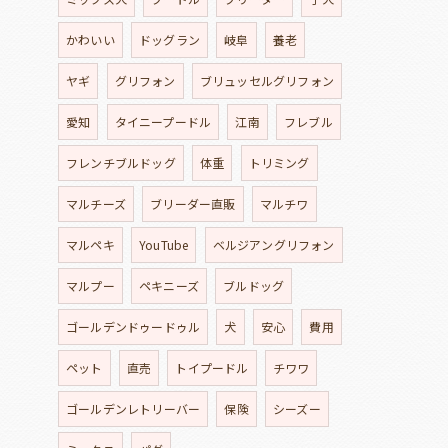
かわいい
ドッグラン
岐阜
養老
ヤギ
グリフォン
ブリュッセルグリフォン
愛知
タイニープードル
江南
フレブル
フレンチブルドッグ
体重
トリミング
マルチーズ
ブリーダー直販
マルチワ
マルペキ
YouTube
ベルジアングリフォン
マルプー
ペキニーズ
ブルドッグ
ゴールデンドゥードゥル
犬
安心
費用
ペット
直売
トイプードル
チワワ
ゴールデンレトリーバー
保険
シーズー