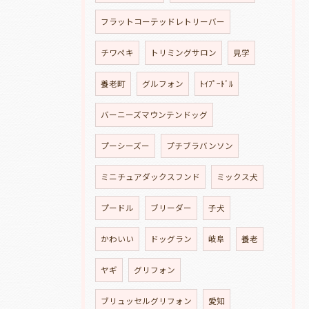
フラットコーテッドレトリーバー
チワペキ
トリミングサロン
見学
養老町
グルフォン
ﾄｲﾌﾟｰﾄﾞﾙ
バーニーズマウンテンドッグ
プーシーズー
プチブラバンソン
ミニチュアダックスフンド
ミックス犬
プードル
ブリーダー
子犬
かわいい
ドッグラン
岐阜
養老
ヤギ
グリフォン
ブリュッセルグリフォン
愛知