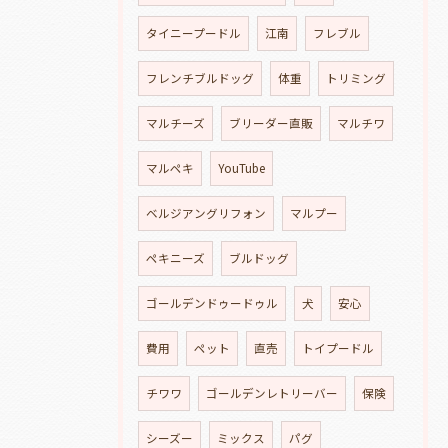
タイニープードル
江南
フレブル
フレンチブルドッグ
体重
トリミング
マルチーズ
ブリーダー直販
マルチワ
マルペキ
YouTube
ベルジアングリフォン
マルプー
ペキニーズ
ブルドッグ
ゴールデンドゥードゥル
犬
安心
費用
ペット
直売
トイプードル
チワワ
ゴールデンレトリーバー
保険
シーズー
ミックス
パグ