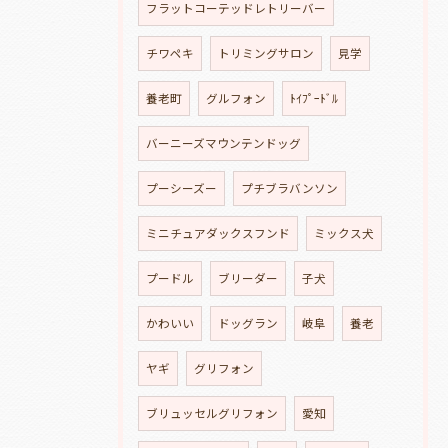
フラットコーテッドレトリーバー
チワペキ
トリミングサロン
見学
養老町
グルフォン
ﾄｲﾌﾟｰﾄﾞﾙ
バーニーズマウンテンドッグ
プーシーズー
プチブラバンソン
ミニチュアダックスフンド
ミックス犬
プードル
ブリーダー
子犬
かわいい
ドッグラン
岐阜
養老
ヤギ
グリフォン
ブリュッセルグリフォン
愛知