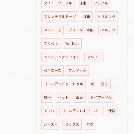
タイニープードル
江南
フレブル
フレンチブルドッグ
体重
トリミング
マルチーズ
ブリーダー直販
マルチワ
マルペキ
YouTube
ベルジアングリフォン
マルプー
ペキニーズ
ブルドッグ
ゴールデンドゥードゥル
犬
安心
費用
ペット
直売
トイプードル
チワワ
ゴールデンレトリーバー
保険
シーズー
ミックス
パグ