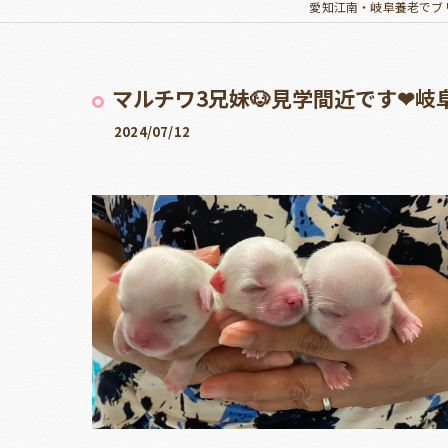
愛知江南・岐阜養老でブ
マルチワ3兄妹🐶見学間近です❤
2024/07/12