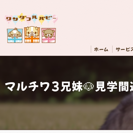
ホーム
サービ
マルチワ3兄妹🐶見学