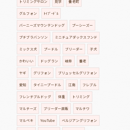
トリミングサロン
見学
養老町
グルフォン
ﾄｲﾌﾟｰﾄﾞﾙ
バーニーズマウンテンドッグ
プーシーズー
プチブラバンソン
ミニチュアダックスフンド
ミックス犬
プードル
ブリーダー
子犬
かわいい
ドッグラン
岐阜
養老
ヤギ
グリフォン
ブリュッセルグリフォン
愛知
タイニープードル
江南
フレブル
フレンチブルドッグ
体重
トリミング
マルチーズ
ブリーダー直販
マルチワ
マルペキ
YouTube
ベルジアングリフォン