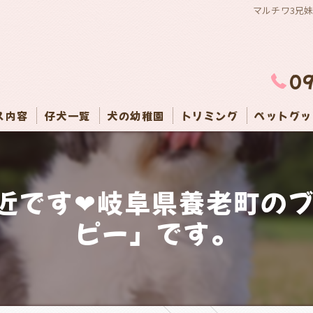
マルチワ3兄
0
ス内容
仔犬一覧
犬の幼稚園
トリミング
ペットグッ
間近です❤岐阜県養老町の
ピー」です。