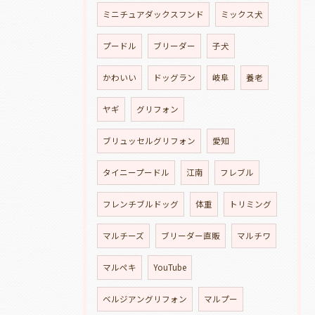
ミニチュアダックスフンド
ミックス犬
プードル
ブリーダー
子犬
かわいい
ドッグラン
岐阜
養老
ヤギ
グリフォン
ブリュッセルグリフォン
愛知
タイニープードル
江南
フレブル
フレンチブルドッグ
体重
トリミング
マルチーズ
ブリーダー直販
マルチワ
マルペキ
YouTube
ベルジアングリフォン
マルプー