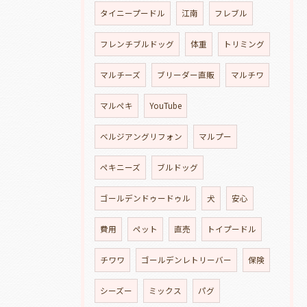
タイニープードル
江南
フレブル
フレンチブルドッグ
体重
トリミング
マルチーズ
ブリーダー直販
マルチワ
マルペキ
YouTube
ベルジアングリフォン
マルプー
ペキニーズ
ブルドッグ
ゴールデンドゥードゥル
犬
安心
費用
ペット
直売
トイプードル
チワワ
ゴールデンレトリーバー
保険
シーズー
ミックス
パグ