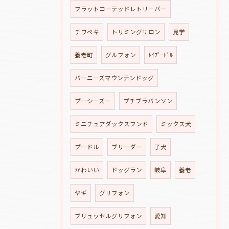
フラットコーテッドレトリーバー
チワペキ
トリミングサロン
見学
養老町
グルフォン
ﾄｲﾌﾟｰﾄﾞﾙ
バーニーズマウンテンドッグ
プーシーズー
プチブラバンソン
ミニチュアダックスフンド
ミックス犬
プードル
ブリーダー
子犬
かわいい
ドッグラン
岐阜
養老
ヤギ
グリフォン
ブリュッセルグリフォン
愛知