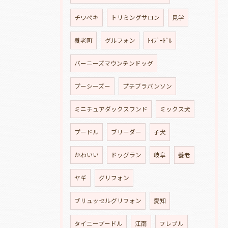
チワペキ
トリミングサロン
見学
養老町
グルフォン
ﾄｲﾌﾟｰﾄﾞﾙ
バーニーズマウンテンドッグ
プーシーズー
プチブラバンソン
ミニチュアダックスフンド
ミックス犬
プードル
ブリーダー
子犬
かわいい
ドッグラン
岐阜
養老
ヤギ
グリフォン
ブリュッセルグリフォン
愛知
タイニープードル
江南
フレブル