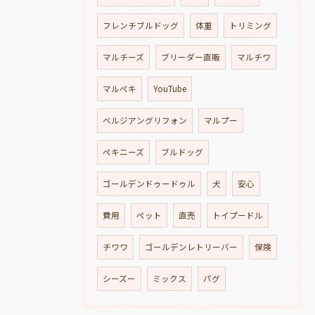
フレンチブルドッグ
体重
トリミング
マルチーズ
ブリーダー直販
マルチワ
マルペキ
YouTube
ベルジアングリフォン
マルプー
ペキニーズ
ブルドッグ
ゴールデンドゥードゥル
犬
安心
費用
ペット
直売
トイプードル
チワワ
ゴールデンレトリーバー
保険
シーズー
ミックス
パグ