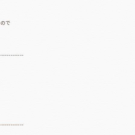
いので
-------------
-------------