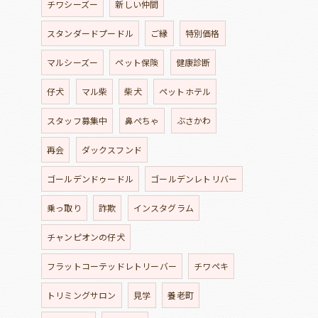
チワシーズー
新しい仲間
スタンダードプードル
ご縁
特別価格
マルシーズー
ペット保険
健康診断
仔犬
マル柴
柴犬
ペットホテル
スタッフ募集中
鼻ぺちゃ
ぶさかわ
再会
ダックスフンド
ゴールデンドゥードル
ゴールデンレトリバー
乗っ取り
詐欺
インスタグラム
チャンピオンの仔犬
フラットコーテッドレトリーバー
チワペキ
トリミングサロン
見学
養老町