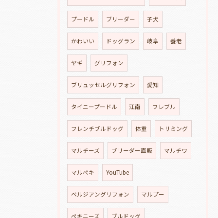
プードル
ブリーダー
子犬
かわいい
ドッグラン
岐阜
養老
ヤギ
グリフォン
ブリュッセルグリフォン
愛知
タイニープードル
江南
フレブル
フレンチブルドッグ
体重
トリミング
マルチーズ
ブリーダー直販
マルチワ
マルペキ
YouTube
ベルジアングリフォン
マルプー
ペキニーズ
ブルドッグ