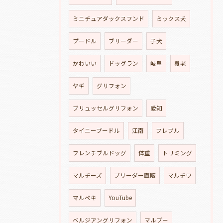
ミニチュアダックスフンド
ミックス犬
プードル
ブリーダー
子犬
かわいい
ドッグラン
岐阜
養老
ヤギ
グリフォン
ブリュッセルグリフォン
愛知
タイニープードル
江南
フレブル
フレンチブルドッグ
体重
トリミング
マルチーズ
ブリーダー直販
マルチワ
マルペキ
YouTube
ベルジアングリフォン
マルプー