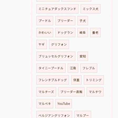
ミニチュアダックスフンド
ミックス犬
プードル
ブリーダー
子犬
かわいい
ドッグラン
岐阜
養老
ヤギ
グリフォン
ブリュッセルグリフォン
愛知
タイニープードル
江南
フレブル
フレンチブルドッグ
体重
トリミング
マルチーズ
ブリーダー直販
マルチワ
マルペキ
YouTube
ベルジアングリフォン
マルプー