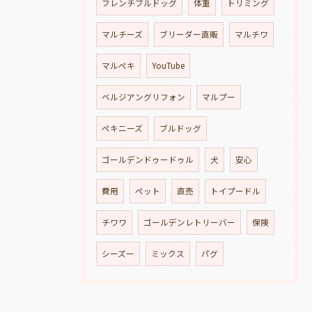
フレンチブルドッグ
体重
トリミング
マルチーズ
ブリーダー直販
マルチワ
マルペキ
YouTube
ベルジアングリフォン
マルプー
ペキニーズ
ブルドッグ
ゴールデンドゥードゥル
犬
安心
費用
ペット
直売
トイプードル
チワワ
ゴールデンレトリーバー
保険
シーズー
ミックス
パグ