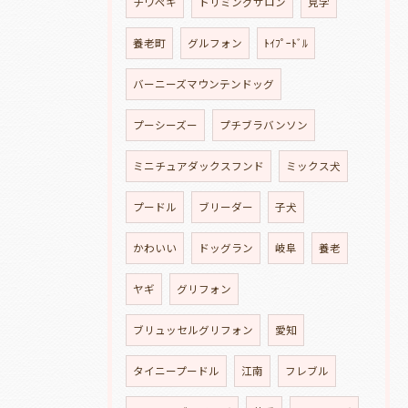
チワペキ
トリミングサロン
見学
養老町
グルフォン
ﾄｲﾌﾟｰﾄﾞﾙ
バーニーズマウンテンドッグ
プーシーズー
プチブラバンソン
ミニチュアダックスフンド
ミックス犬
プードル
ブリーダー
子犬
かわいい
ドッグラン
岐阜
養老
ヤギ
グリフォン
ブリュッセルグリフォン
愛知
タイニープードル
江南
フレブル