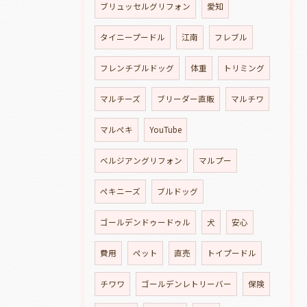
ブリュッセルグリフォン
愛知
タイニープードル
江南
フレブル
フレンチブルドッグ
体重
トリミング
マルチーズ
ブリーダー直販
マルチワ
マルペキ
YouTube
ベルジアングリフォン
マルプー
ペキニーズ
ブルドッグ
ゴールデンドゥードゥル
犬
安心
費用
ペット
直売
トイプードル
チワワ
ゴールデンレトリーバー
保険