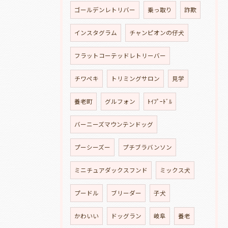
ゴールデンレトリバー
乗っ取り
詐欺
インスタグラム
チャンピオンの仔犬
フラットコーテッドレトリーバー
チワペキ
トリミングサロン
見学
養老町
グルフォン
ﾄｲﾌﾟｰﾄﾞﾙ
バーニーズマウンテンドッグ
プーシーズー
プチブラバンソン
ミニチュアダックスフンド
ミックス犬
プードル
ブリーダー
子犬
かわいい
ドッグラン
岐阜
養老