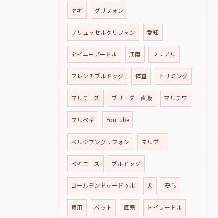
ヤギ
グリフォン
ブリュッセルグリフォン
愛知
タイニープードル
江南
フレブル
フレンチブルドッグ
体重
トリミング
マルチーズ
ブリーダー直販
マルチワ
マルペキ
YouTube
ベルジアングリフォン
マルプー
ペキニーズ
ブルドッグ
ゴールデンドゥードゥル
犬
安心
費用
ペット
直売
トイプードル