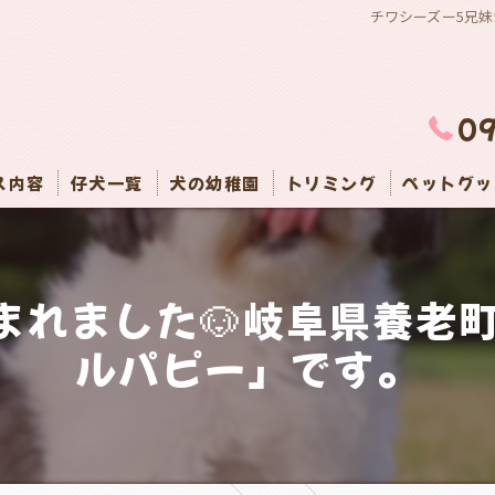
チワシーズー5兄
0
ス内容
仔犬一覧
犬の幼稚園
トリミング
ペットグッ
まれました🐶岐阜県養老
ルパピー」です。