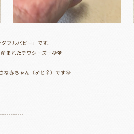
ンダフルパピー」です。
まれたチワシーズー🐶💖
さな赤ちゃん（♂と♀）です🐶
-------------