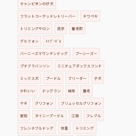
チャンピオンの仔犬
フラットコーテッドレトリーバー
チワペキ
トリミングサロン
見学
養老町
グルフォン
ﾄｲﾌﾟｰﾄﾞﾙ
バーニーズマウンテンドッグ
プーシーズー
プチブラバンソン
ミニチュアダックスフンド
ミックス犬
プードル
ブリーダー
子犬
かわいい
ドッグラン
岐阜
養老
ヤギ
グリフォン
ブリュッセルグリフォン
愛知
タイニープードル
江南
フレブル
フレンチブルドッグ
体重
トリミング