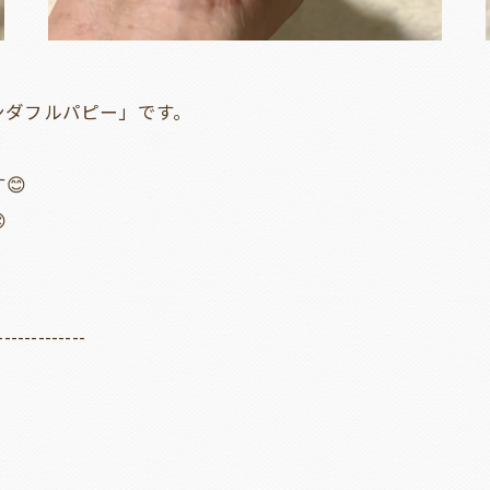
ンダフルパピー」です。
😊

-------------