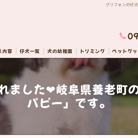
グリフォンの仔犬
0
ス内容
仔犬一覧
犬の幼稚園
トリミング
ペットグッ
れました❤岐阜県養老町
パピー」です。