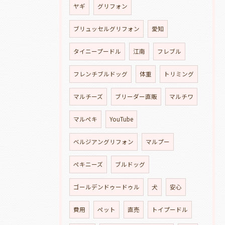
ヤギ
グリフォン
ブリュッセルグリフォン
愛知
タイニープードル
江南
フレブル
フレンチブルドッグ
体重
トリミング
マルチーズ
ブリーダー直販
マルチワ
マルペキ
YouTube
ベルジアングリフォン
マルプー
ペキニーズ
ブルドッグ
ゴールデンドゥードゥル
犬
安心
費用
ペット
直売
トイプードル