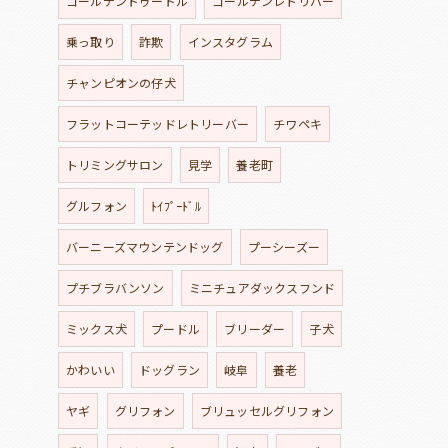
ゴールデンドゥードル
ゴールデンレトリバー
乗っ取り
詐欺
インスタグラム
チャンピオンの仔犬
フラットコーテッドレトリーバー
チワペキ
トリミングサロン
見学
養老町
グルフォン
ﾄｲﾌﾟｰﾄﾞﾙ
バーニーズマウンテンドッグ
プーシーズー
プチブラバンソン
ミニチュアダックスフンド
ミックス犬
プードル
ブリーダー
子犬
かわいい
ドッグラン
岐阜
養老
ヤギ
グリフォン
ブリュッセルグリフォン