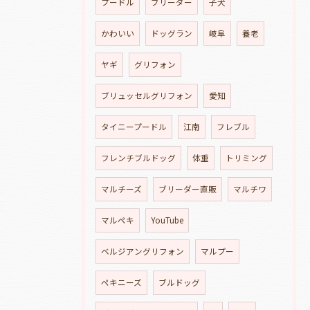
プードル
ブリーダー
子犬
かわいい
ドッグラン
岐阜
養老
ヤギ
グリフォン
ブリュッセルグリフォン
愛知
タイニープードル
江南
フレブル
フレンチブルドッグ
体重
トリミング
マルチーズ
ブリーダー直販
マルチワ
マルペキ
YouTube
ベルジアングリフォン
マルプー
ペキニーズ
ブルドッグ