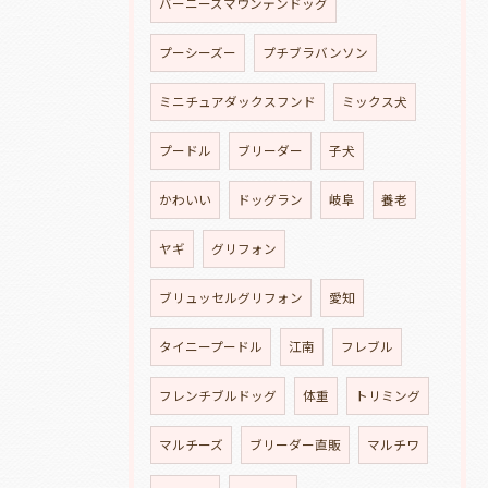
バーニーズマウンテンドッグ
プーシーズー
プチブラバンソン
ミニチュアダックスフンド
ミックス犬
プードル
ブリーダー
子犬
かわいい
ドッグラン
岐阜
養老
ヤギ
グリフォン
ブリュッセルグリフォン
愛知
タイニープードル
江南
フレブル
フレンチブルドッグ
体重
トリミング
マルチーズ
ブリーダー直販
マルチワ