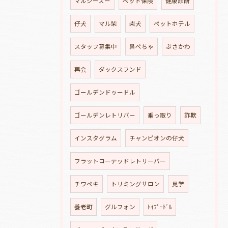
マルシーズー
ペット保険
健康診断
仔犬
マル柴
柴犬
ペットホテル
スタッフ募集中
鼻ぺちゃ
ぶさかわ
再会
ダックスフンド
ゴールデンドゥードル
ゴールデンレトリバー
乗っ取り
詐欺
インスタグラム
チャンピオンの仔犬
フラットコーテッドレトリーバー
チワペキ
トリミングサロン
見学
養老町
グルフォン
ﾄｲﾌﾟｰﾄﾞﾙ