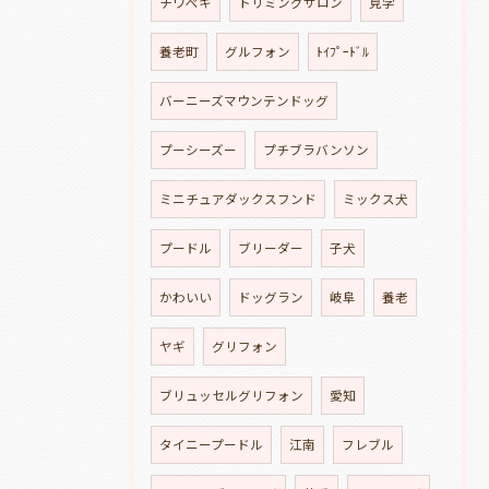
チワペキ
トリミングサロン
見学
養老町
グルフォン
ﾄｲﾌﾟｰﾄﾞﾙ
バーニーズマウンテンドッグ
プーシーズー
プチブラバンソン
ミニチュアダックスフンド
ミックス犬
プードル
ブリーダー
子犬
かわいい
ドッグラン
岐阜
養老
ヤギ
グリフォン
ブリュッセルグリフォン
愛知
タイニープードル
江南
フレブル