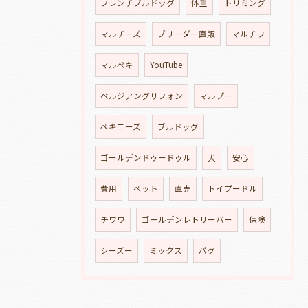
フレンチブルドッグ
体重
トリミング
マルチーズ
ブリーダー直販
マルチワ
マルペキ
YouTube
ベルジアングリフォン
マルプー
ペキニーズ
ブルドッグ
ゴールデンドゥードゥル
犬
安心
費用
ペット
直売
トイプードル
チワワ
ゴールデンレトリーバー
保険
シーズー
ミックス
パグ