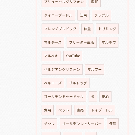
ブリュッセルグリフォン
愛知
タイニープードル
江南
フレブル
フレンチブルドッグ
体重
トリミング
マルチーズ
ブリーダー直販
マルチワ
マルペキ
YouTube
ベルジアングリフォン
マルプー
ペキニーズ
ブルドッグ
ゴールデンドゥードゥル
犬
安心
費用
ペット
直売
トイプードル
チワワ
ゴールデンレトリーバー
保険