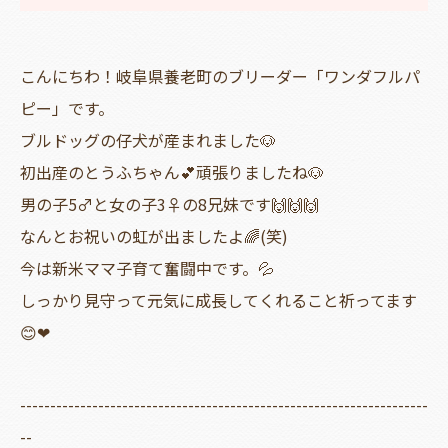
こんにちわ！岐阜県養老町のブリーダー「ワンダフルパ
ピー」です。
ブルドッグの仔犬が産まれました🐶
初出産のとうふちゃん💕頑張りましたね🐶
男の子5♂と女の子3♀の8兄妹です🙌🙌🙌
なんとお祝いの虹が出ましたよ🌈(笑)
今は新米ママ子育て奮闘中です。💦
しっかり見守って元気に成長してくれること祈ってます
😊❤
--------------------------------------------------------------------
--