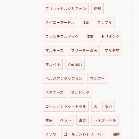
ブリュッセルグリフォン
愛知
タイニープードル
江南
フレブル
フレンチブルドッグ
体重
トリミング
マルチーズ
ブリーダー直販
マルチワ
マルペキ
YouTube
ベルジアングリフォン
マルプー
ペキニーズ
ブルドッグ
ゴールデンドゥードゥル
犬
安心
費用
ペット
直売
トイプードル
チワワ
ゴールデンレトリーバー
保険