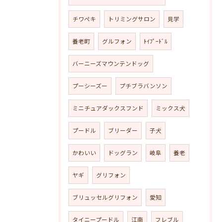
チワペキ
トリミングサロン
見学
養老町
グルフォン
ﾄｲﾌﾟｰﾄﾞﾙ
バーニーズマウンテンドッグ
プーシーズー
プチブラバンソン
ミニチュアダックスフンド
ミックス犬
プードル
ブリーダー
子犬
かわいい
ドッグラン
岐阜
養老
ヤギ
グリフォン
ブリュッセルグリフォン
愛知
タイニープードル
江南
フレブル